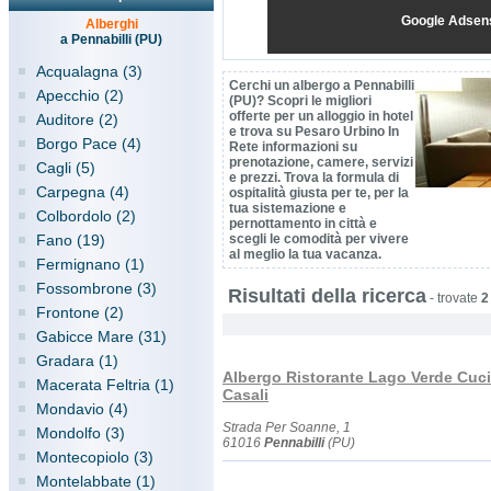
Google Adsen
Alberghi
a Pennabilli (PU)
Acqualagna (3)
Cerchi un albergo a Pennabilli
Apecchio (2)
(PU)? Scopri le migliori
offerte per un alloggio in hotel
Auditore (2)
e trova su Pesaro Urbino In
Borgo Pace (4)
Rete informazioni su
prenotazione, camere, servizi
Cagli (5)
e prezzi. Trova la formula di
Carpegna (4)
ospitalità giusta per te, per la
tua sistemazione e
Colbordolo (2)
pernottamento in città e
Fano (19)
scegli le comodità per vivere
al meglio la tua vacanza.
Fermignano (1)
Fossombrone (3)
Risultati della ricerca
-
trovate
2
Frontone (2)
Gabicce Mare (31)
Gradara (1)
Albergo Ristorante Lago Verde Cuci
Macerata Feltria (1)
Casali
Mondavio (4)
Strada Per Soanne, 1
Mondolfo (3)
61016
Pennabilli
(PU)
Montecopiolo (3)
Montelabbate (1)