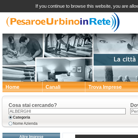
Hotel 
If you continue to browse this website, you are allow
Home
Canali
Trova Imprese
Cosa stai cercando?
Do
Categoria
Nome Azienda
Altre Imprese