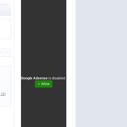
Y
Z
Google Adsense
is disabled.
✓ Allow
 (1)