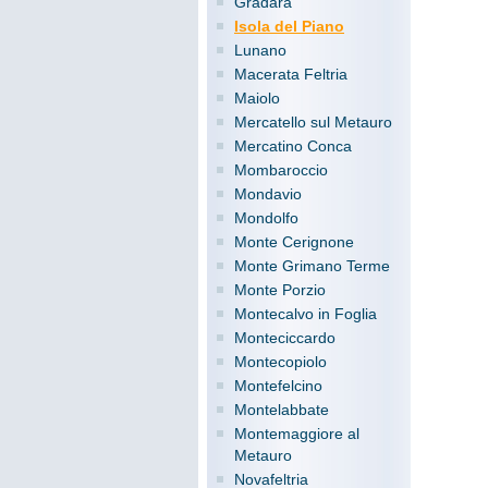
Gradara
Isola del Piano
Lunano
Macerata Feltria
Maiolo
Mercatello sul Metauro
Mercatino Conca
Mombaroccio
Mondavio
Mondolfo
Monte Cerignone
Monte Grimano Terme
Monte Porzio
Montecalvo in Foglia
Monteciccardo
Montecopiolo
Montefelcino
Montelabbate
Montemaggiore al
Metauro
Novafeltria