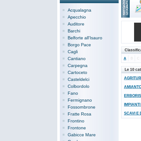
Acqualagna
Apecchio
Auditore
Barchi
Belforte all'Isauro
Borgo Pace
Classific
Cagli
Cantiano
A
B
C
Carpegna
Le 10 cat
Cartoceto
AGRITU
Casteldelci
Colbordolo
AMIANTO 
Fano
ERBORIS
Fermignano
IMPIANTI
Fossombrone
SCAVI E 
Fratte Rosa
Frontino
Frontone
Gabicce Mare