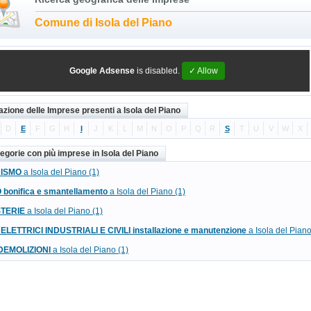
Comune di Isola del Piano
Google Adsense
is disabled.
✓ Allow
azione delle Imprese presenti a Isola del Piano
D
E
F
G
H
I
J
K
L
M
N
O
P
Q
R
S
T
U
V
W
X
egorie con più imprese in Isola del Piano
RISMO
a Isola del Piano (1)
bonifica e smantellamento
a Isola del Piano (1)
TERIE
a Isola del Piano (1)
 ELETTRICI INDUSTRIALI E CIVILI installazione e manutenzione
a Isola del Piano
DEMOLIZIONI
a Isola del Piano (1)