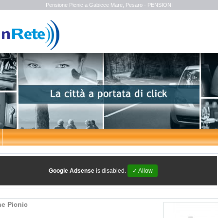
Pensione Picnic a Gabicce Mare, Pesaro - PENSIONI
Google Adsense
is disabled.
✓ Allow
e Picnic