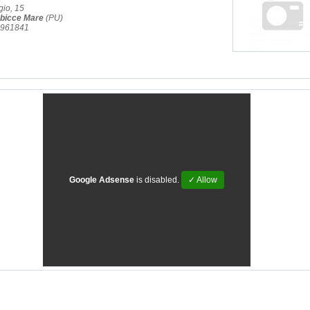
gio, 15
bicce Mare
(PU)
1.961841
Google Adsense
is disabled.
✓ Allow