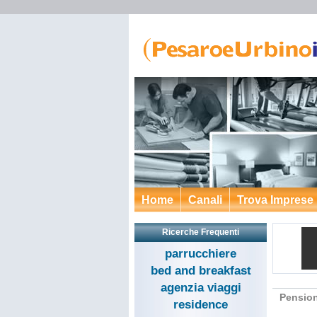
Home
Canali
Trova Imprese
Ricerche Frequenti
parrucchiere
bed and breakfast
agenzia viaggi
Pension
residence