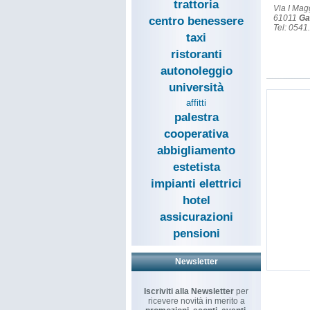
trattoria
Via I Mag
61011
Ga
centro benessere
Tel: 054
taxi
ristoranti
autonoleggio
università
affitti
palestra
cooperativa
abbigliamento
estetista
impianti elettrici
hotel
assicurazioni
pensioni
Newsletter
Iscriviti alla Newsletter
per
ricevere novità in merito a