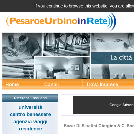
Bazar Di Serafini Giorgina & C. Snc Costumi Ab
If you continue to browse this website, you are allow
Home
Canali
Trova Imprese
Ricerche Frequenti
Google Adsen
università
centro benessere
agenzia viaggi
Bazar Di Serafini Giorgina & C. S
residence