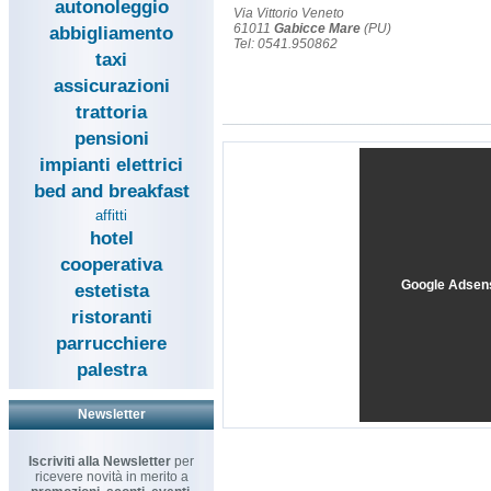
autonoleggio
Via Vittorio Veneto
61011
Gabicce Mare
(PU)
abbigliamento
Tel: 0541.950862
taxi
assicurazioni
trattoria
pensioni
impianti elettrici
bed and breakfast
affitti
hotel
cooperativa
Google Adsen
estetista
ristoranti
parrucchiere
palestra
Newsletter
Iscriviti alla Newsletter
per
ricevere novità in merito a